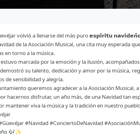
ar volvió a llenarse del más puro 𝗲𝘀𝗽𝗶́𝗿𝗶𝘁𝘂 𝗻𝗮𝘃𝗶𝗱𝗲𝗻̃
vidad de la Asociación Musical, una cita muy esperada que
as en torno a la música.
estuvo marcada por la emoción y la ilusión, acompañados 
demostró su talento, dedicación y amor por la música, re
 de sensibilidad y alegría.
untamiento queremos agradecer a la Asociación Musical, a
or hacernos disfrutar, un año más, de una Navidad tan esp
r mantener viva la música y la tradición en nuestro puebl
véjar
#Güevéjar #Navidad #ConciertoDeNavidad #AsociaciónMu
deño 🎶✨