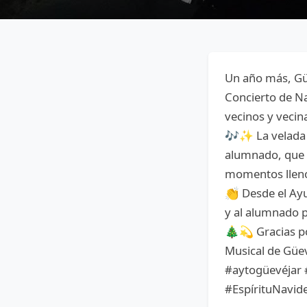
Un año más, Güevéj
Concierto de Na
vecinos y vecin
🎶✨ La velada 
alumnado, que 
momentos llenos
👏 Desde el Ay
y al alumnado p
🎄💫 Gracias po
Musical de Güe
#aytogüevéjar 
#EspírituNavi