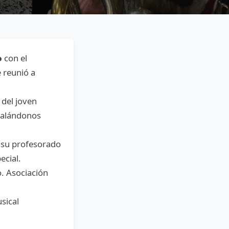
𝗼 con el
 reunió a
del joven
galándonos
 su profesorado
ecial.
o. Asociación
sical