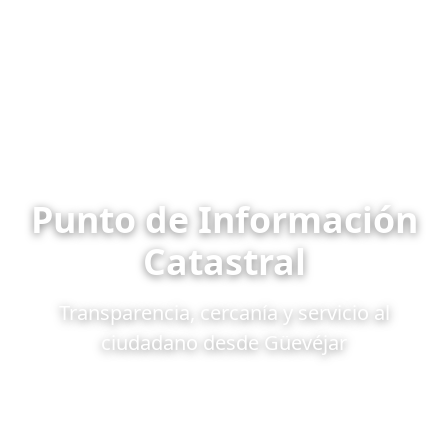
Punto de Información
Catastral
Transparencia, cercanía y servicio al
ciudadano desde Güevéjar